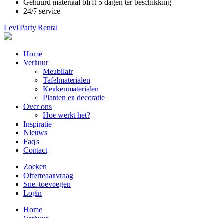
Gehuurd materiaal blijft 5 dagen ter beschikking
24/7 service
Levi Party Rental
Main
Home
navigation
Verhuur
Meubilair
Tafelmaterialen
Keukenmaterialen
Planten en decoratie
Over ons
Hoe werkt het?
Inspiratie
Nieuws
Faq's
Contact
Zoeken
Offerteaanvraag
Snel toevoegen
Login
Main
Home