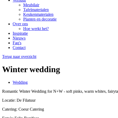
navigation
Verhuur
Meubilair
Tafelmaterialen
Keukenmaterialen
Planten en decoratie
Over ons
Hoe werkt het?
Inspiratie
Nieuws
Faq's
Contact
Terug naar overzicht
Winter wedding
Wedding
Romantic Winter Wedding for N+W - soft pinks, warm whites, fairytale 
Locatie: De Filatuur
Catering: Coeur Catering