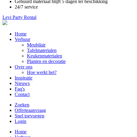
Gehuurd materiaal blijft 5 dagen ter beschikking
24/7 service
Levi Party Rental
Main
Home
navigation
Verhuur
Meubilair
Tafelmaterialen
Keukenmaterialen
Planten en decoratie
Over ons
Hoe werkt het?
Inspiratie
Nieuws
Faq's
Contact
Zoeken
Offerteaanvraag
Snel toevoegen
Login
Main
Home