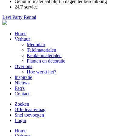
Gehuurd materiaal blijft 5 dagen ter beschikking
24/7 service
Levi Party Rental
Main
Home
navigation
Verhuur
Meubilair
Tafelmaterialen
Keukenmaterialen
Planten en decoratie
Over ons
Hoe werkt het?
Inspiratie
Nieuws
Faq's
Contact
Zoeken
Offerteaanvraag
Snel toevoegen
Login
Main
Home