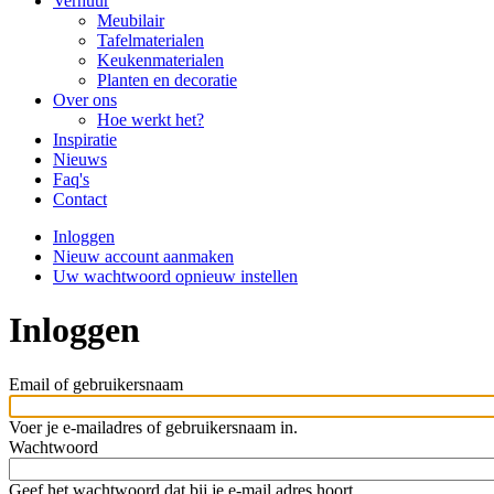
navigation
Verhuur
Meubilair
Tafelmaterialen
Keukenmaterialen
Planten en decoratie
Over ons
Hoe werkt het?
Inspiratie
Nieuws
Faq's
Contact
Inloggen
(actieve
Nieuw account aanmaken
tabblad)
Primaire
Uw wachtwoord opnieuw instellen
tabs
Inloggen
Email of gebruikersnaam
Voer je e-mailadres of gebruikersnaam in.
Wachtwoord
Geef het wachtwoord dat bij je e-mail adres hoort.