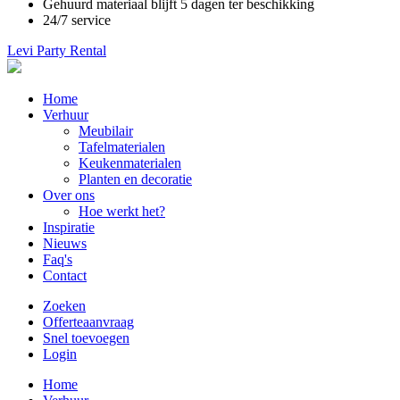
Gehuurd materiaal blijft 5 dagen ter beschikking
24/7 service
Levi Party Rental
Main
Home
navigation
Verhuur
Meubilair
Tafelmaterialen
Keukenmaterialen
Planten en decoratie
Over ons
Hoe werkt het?
Inspiratie
Nieuws
Faq's
Contact
Zoeken
Offerteaanvraag
Snel toevoegen
Login
Main
Home