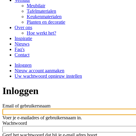
navigation
Verhuur
Meubilair
Tafelmaterialen
Keukenmaterialen
Planten en decoratie
Over ons
Hoe werkt het?
Inspiratie
Nieuws
Faq's
Contact
Inloggen
(actieve
Nieuw account aanmaken
tabblad)
Primaire
Uw wachtwoord opnieuw instellen
tabs
Inloggen
Email of gebruikersnaam
Voer je e-mailadres of gebruikersnaam in.
Wachtwoord
Geef het wachtwoord dat bij je e-mail adres hoort.