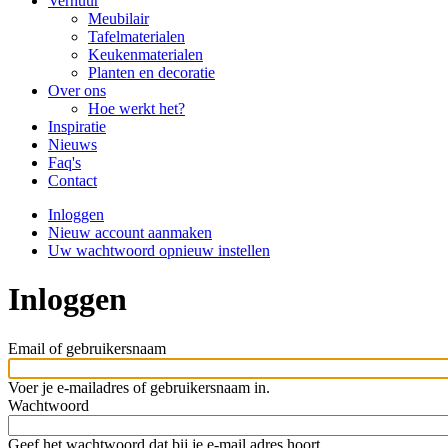
navigation
Verhuur
Meubilair
Tafelmaterialen
Keukenmaterialen
Planten en decoratie
Over ons
Hoe werkt het?
Inspiratie
Nieuws
Faq's
Contact
Inloggen
(actieve
Nieuw account aanmaken
tabblad)
Primaire
Uw wachtwoord opnieuw instellen
tabs
Inloggen
Email of gebruikersnaam
Voer je e-mailadres of gebruikersnaam in.
Wachtwoord
Geef het wachtwoord dat bij je e-mail adres hoort.