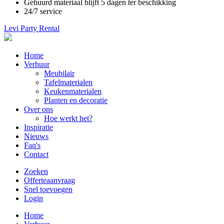
Gehuurd materiaal blijft 5 dagen ter beschikking
24/7 service
Levi Party Rental
Main
Home
navigation
Verhuur
Meubilair
Tafelmaterialen
Keukenmaterialen
Planten en decoratie
Over ons
Hoe werkt het?
Inspiratie
Nieuws
Faq's
Contact
Zoeken
Offerteaanvraag
Snel toevoegen
Login
Main
Home