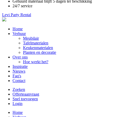
Gehuurd materiaal blijft 5 dagen ter beschikking
24/7 service
Levi Party Rental
Main
Home
navigation
Verhuur
Meubilair
Tafelmaterialen
Keukenmaterialen
Planten en decoratie
Over ons
Hoe werkt het?
Inspiratie
Nieuws
Faq's
Contact
Zoeken
Offerteaanvraag
Snel toevoegen
Login
Main
Home