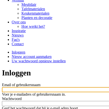
navigation
Verhuur
Meubilair
Tafelmaterialen
Keukenmaterialen
Planten en decoratie
Over ons
Hoe werkt het?
Inspiratie
Nieuws
Faq's
Contact
Inloggen
(actieve
Nieuw account aanmaken
tabblad)
Primaire
Uw wachtwoord opnieuw instellen
tabs
Inloggen
Email of gebruikersnaam
Voer je e-mailadres of gebruikersnaam in.
Wachtwoord
Geef het wachtwoord dat bij je e-mail adres hoort.