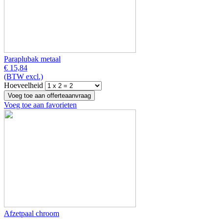
Paraplubak metaal
€ 15,84
(BTW excl.)
Hoeveelheid
Voeg toe aan favorieten
Afzetpaal chroom