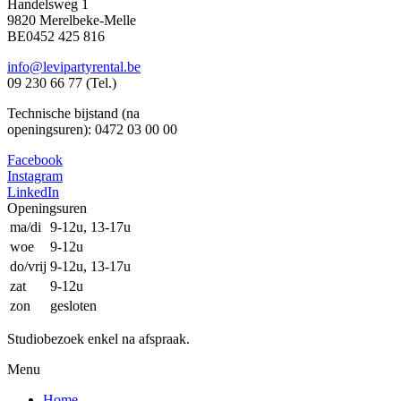
Handelsweg 1
9820 Merelbeke-Melle
BE0452 425 816
info@levipartyrental.be
09 230 66 77 (Tel.)
Technische bijstand (na
openingsuren): 0472 03 00 00
Facebook
Instagram
LinkedIn
Openingsuren
ma/di
9-12u, 13-17u
woe
9-12u
do/vrij
9-12u, 13-17u
zat
9-12u
zon
gesloten
Studiobezoek enkel na afspraak.
Menu
Home