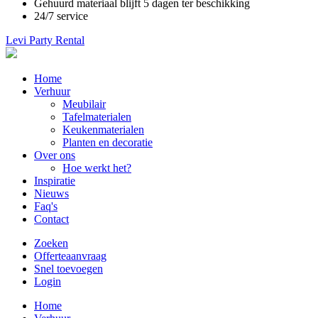
Gehuurd materiaal blijft 5 dagen ter beschikking
24/7 service
Levi Party Rental
Main
Home
navigation
Verhuur
Meubilair
Tafelmaterialen
Keukenmaterialen
Planten en decoratie
Over ons
Hoe werkt het?
Inspiratie
Nieuws
Faq's
Contact
Zoeken
Offerteaanvraag
Snel toevoegen
Login
Main
Home